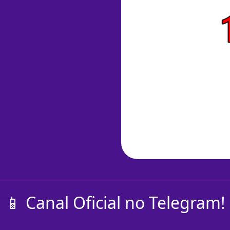
📱 Canal Oficial no Telegram!