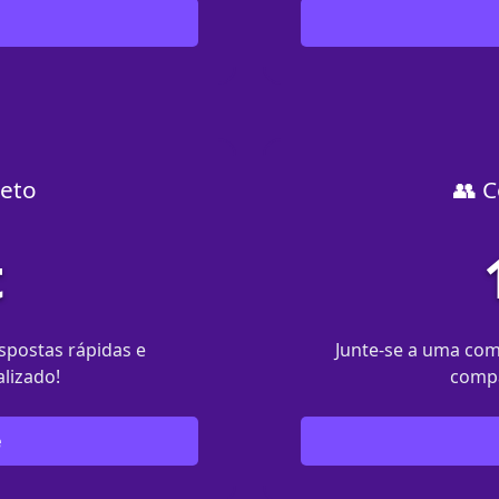
reto
👥 
t
espostas rápidas e
Junte-se a uma com
lizado!
compa
e