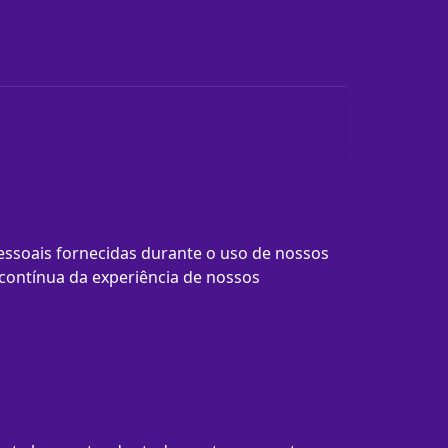
essoais fornecidas durante o uso de nossos
 contínua da experiência de nossos