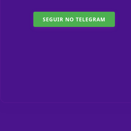
SEGUIR NO TELEGRAM