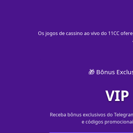
Os jogos de cassino ao vivo do 11CC ofere
🎁 Bônus Exclu
VIP
Receba bônus exclusivos do Telegra
e códigos promocionai