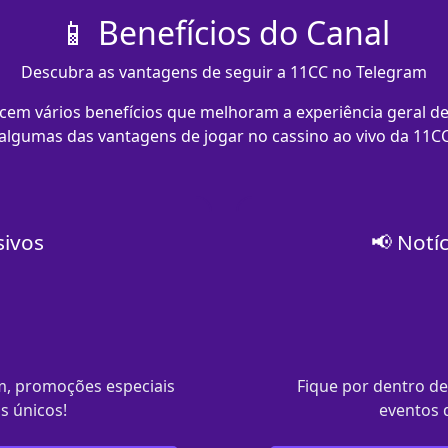
📱 Benefícios do Canal
Descubra as vantagens de seguir a 11CC no Telegram
cem vários benefícios que melhoram a experiência geral de
algumas das vantagens de jogar no cassino ao vivo da 11C
sivos
📢 Notí
m, promoções especiais
Fique por dentro d
s únicos!
eventos 