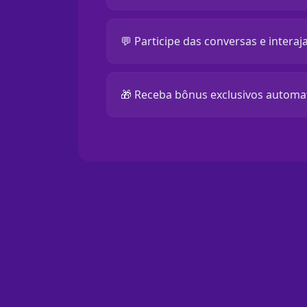
💬 Participe das conversas e interaj
🎁 Receba bônus exclusivos autom