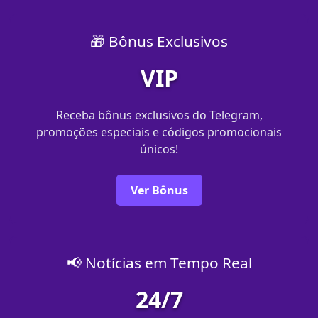
🎁 Bônus Exclusivos
VIP
Receba bônus exclusivos do Telegram,
promoções especiais e códigos promocionais
únicos!
Ver Bônus
📢 Notícias em Tempo Real
24/7