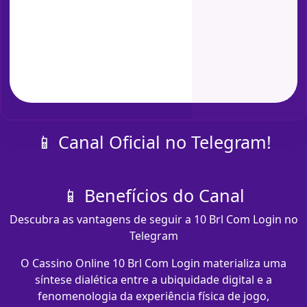
📱 Canal Oficial no Telegram!
📱 Benefícios do Canal
Descubra as vantagens de seguir a 10 Brl Com Login no
Telegram
O Cassino Online 10 Brl Com Login materializa uma
síntese dialética entre a ubiquidade digital e a
fenomenologia da experiência física de jogo,