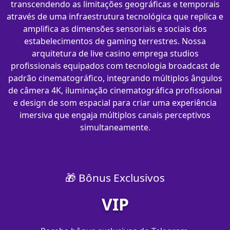
transcendendo as limitações geográficas e temporais
através de uma infraestrutura tecnológica que replica e
amplifica as dimensões sensoriais e sociais dos
estabelecimentos de gaming terrestres. Nossa
arquitetura de live casino emprega studios
profissionais equipados com tecnologia broadcast de
padrão cinematográfico, integrando múltiplos ângulos
de câmera 4K, iluminação cinematográfica profissional
e design de som espacial para criar uma experiência
imersiva que engaja múltiplos canais perceptivos
simultaneamente.
🎁 Bônus Exclusivos
VIP