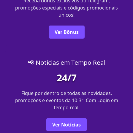
Receba bônus exclusivos do Telegram,
promoções especiais e códigos promocionais
únicos!
Ver Bônus
📢 Notícias em Tempo Real
24/7
Fique por dentro de todas as novidades,
promoções e eventos da 10 Brl Com Login em
tempo real!
Ver Notícias