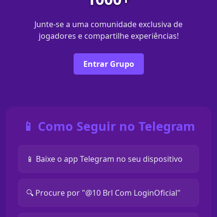
Junte-se a uma comunidade exclusiva de
jogadores e compartilhe experiências!
Entrar Grupo
📱 Como Seguir no Telegram
📱 Baixe o app Telegram no seu dispositivo
🔍 Procure por "@10 Brl Com LoginOficial"