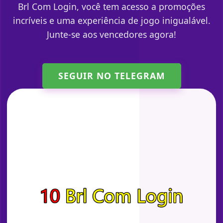
Brl Com Login, você tem acesso a promoções
incríveis e uma experiência de jogo inigualável.
Junte-se aos vencedores agora!
SEGUIR NO TELEGRAM