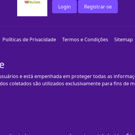
Login
Registrar-se
Políticas de Privacidade
Termos e Condições
Sitemap
de
 usuários e está empenhada em proteger todas as informaç
os coletados são utilizados exclusivamente para fins de m