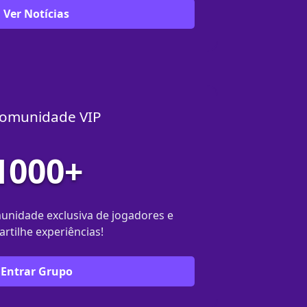
Ver Notícias
Comunidade VIP
1000+
unidade exclusiva de jogadores e
rtilhe experiências!
Entrar Grupo