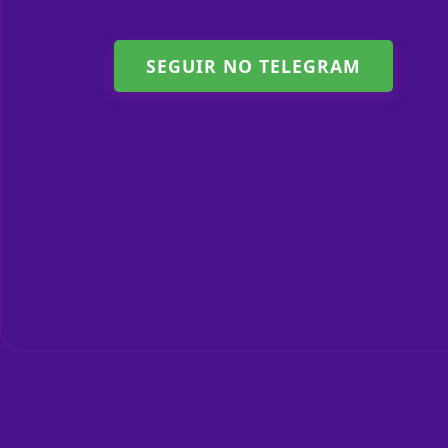
SEGUIR NO TELEGRAM