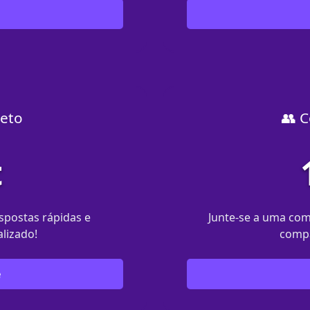
reto
👥 
t
espostas rápidas e
Junte-se a uma com
lizado!
compa
e