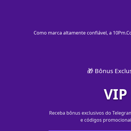
Como marca altamente confiável, a 10Pm.Co
🎁 Bônus Exclu
VIP
Receba bônus exclusivos do Telegra
e códigos promocionai