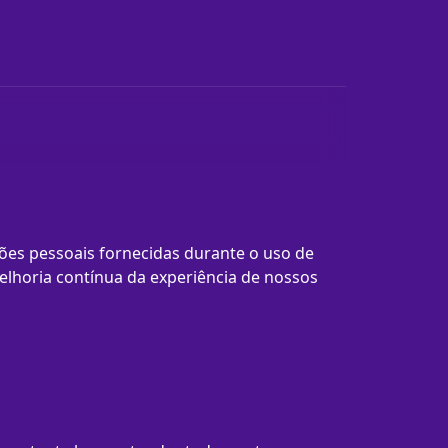
ões pessoais fornecidas durante o uso de
elhoria contínua da experiência de nossos