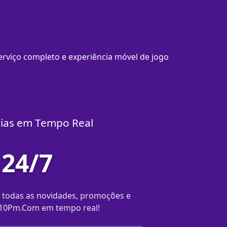
m
rviço completo e experiência móvel de jogo
cias em Tempo Real
24/7
e todas as novidades, promoções e
 10Pm.Com em tempo real!