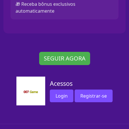
🎁 Receba bônus exclusivos
automaticamente
SEGUIR AGORA
Acessos
Login
Registrar-se